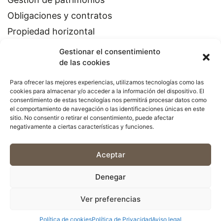
Obligaciones y contratos
Propiedad horizontal
Gestionar el consentimiento
de las cookies
Para ofrecer las mejores experiencias, utilizamos tecnologías como las
cookies para almacenar y/o acceder a la información del dispositivo. El
consentimiento de estas tecnologías nos permitirá procesar datos como
el comportamiento de navegación o las identificaciones únicas en este
CODEX BCN ADVOCATS
sitio. No consentir o retirar el consentimiento, puede afectar
Rambla de Catalunya, 90, 1-1
negativamente a ciertas características y funciones.
08008 Barcelona
Aceptar
932 003 371
Denegar
Aviso legal
Política de privacidad
Política de cookies
Financiado por la Unión Europea-Next Generation EU
Ver preferencias
Diseño web mediactiu
Política de cookies
Política de Privacidad
Aviso legal