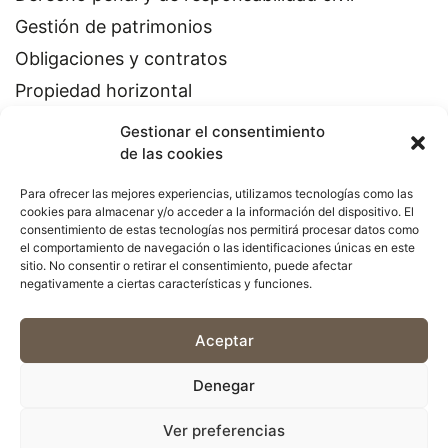
Gestión de patrimonios
Obligaciones y contratos
Propiedad horizontal
Gestionar el consentimiento
de las cookies
Para ofrecer las mejores experiencias, utilizamos tecnologías como las
cookies para almacenar y/o acceder a la información del dispositivo. El
consentimiento de estas tecnologías nos permitirá procesar datos como
el comportamiento de navegación o las identificaciones únicas en este
CODEX BCN ADVOCATS
sitio. No consentir o retirar el consentimiento, puede afectar
Rambla de Catalunya, 90, 1-1
negativamente a ciertas características y funciones.
08008 Barcelona
Aceptar
932 003 371
Denegar
Aviso legal
Política de privacidad
Política de cookies
Financiado por la Unión Europea-Next Generation EU
Ver preferencias